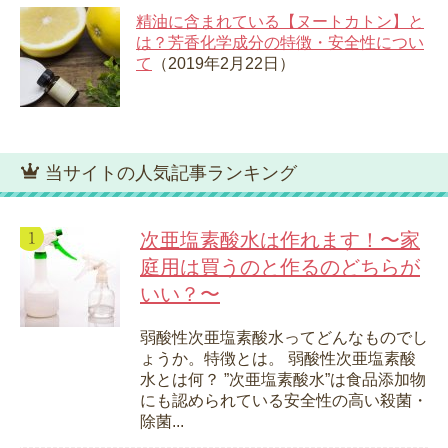
精油に含まれている【ヌートカトン】と
は？芳香化学成分の特徴・安全性につい
て
（2019年2月22日）
当サイトの人気記事ランキング
次亜塩素酸水は作れます！〜家
庭用は買うのと作るのどちらが
いい？〜
弱酸性次亜塩素酸水ってどんなものでし
ょうか。特徴とは。 弱酸性次亜塩素酸
水とは何？ ”次亜塩素酸水”は食品添加物
にも認められている安全性の高い殺菌・
除菌...