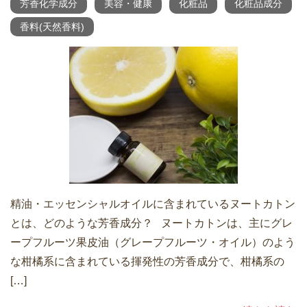
芳香化学成分
美容・健康
化粧品
化粧品成分
香料(天然香料)
精油・エッセンシャルオイルに含まれているヌートカトン
とは、どのような芳香成分？ ヌートカトンは、主にグレ
ープフルーツ果皮油（グレープフルーツ・オイル）のよう
な柑橘系に含まれている揮発性の芳香成分で、柑橘系の
[…]