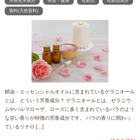
芳香化学成分
美容・健康
化粧品
化粧品成分
香料(天然香料)
精油・エッセンシャルオイルに含まれているゲラニオール
とは、どういう芳香成分？ ゲラニオールとは、ゼラニウ
ムやパルマローザ、ローズに多く含まれているバラのよう
な甘い香りが特徴の芳香成分です。 バラの香りに関わっ
ているリナロ […]