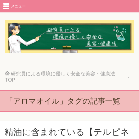
メニュー
研究員による環境に優しく安全な美容・健康法
TOP
「アロマオイル」タグの記事一覧
精油に含まれている【テルピネ