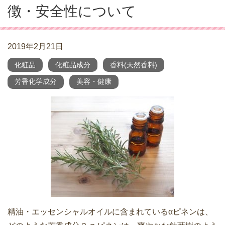
徴・安全性について
2019年2月21日
化粧品
化粧品成分
香料(天然香料)
芳香化学成分
美容・健康
精油・エッセンシャルオイルに含まれているαピネンは、