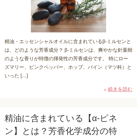
精油・エッセンシャルオイルに含まれているβ-ミルセンと
は、どのような芳香成分？ β-ミルセンは、爽やかな針葉樹
のような香りが特徴の揮発性の芳香成分です。 特にロー
ズマリー、ピンクペッパー、ホップ、パイン（マツ科）と
いった […]
続きを読む
精油に含まれている【α-ピネ
ン】とは？芳香化学成分の特