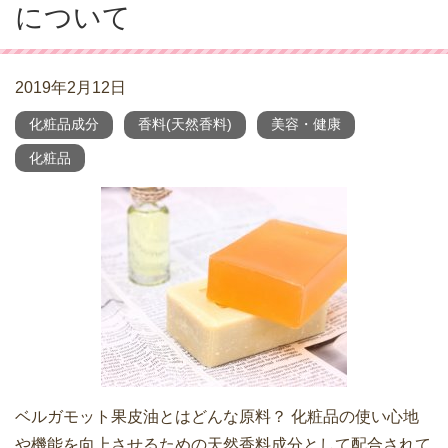
について
2019年2月12日
化粧品成分
香料(天然香料)
美容・健康
化粧品
ベルガモット果皮油とはどんな原料？ 化粧品の使い心地
や機能を向上させるための天然香料成分として配合されて