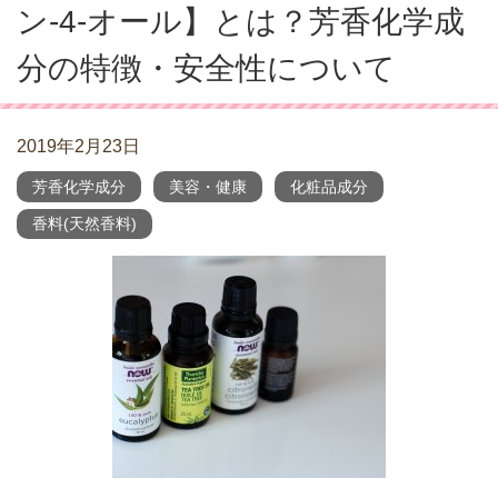
ン-4-オール】とは？芳香化学成
分の特徴・安全性について
2019年2月23日
芳香化学成分
美容・健康
化粧品成分
香料(天然香料)