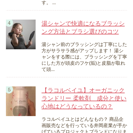
す。 ...
湯シャンで快適になるブラッシ
ング方法とブラシ選びのコツ
湯シャン前のブラッシングは丁寧にした
方がサラサラ感がアップします！ 湯シ
ャンをする際には、ブラッシングを丁寧
にした方が頭皮のフケ(垢)と皮脂が取れ
て頭...
【ラコルベイユ】オーガニック
ランドリー 柔軟剤 成分と使い
心地はどうなっているの？
ラコルベイユとはどんなもの？ 商品企
画販売などを行っている井岡産業が手か
げているプロジェクトブランドになりま