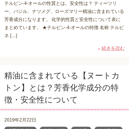
テルピン-4-オールの性質とは。安全性は？ ティーツリ
ー、バジル、ナツメグ、ローズマリー精油に含まれている
芳香成分になります。 化学的性質と安全性について表に
まとめています。 ★テルピン-4-オールの特徴 名称 テルピ
ネ […]
続きを読む
精油に含まれている【ヌートカ
トン】とは？芳香化学成分の特
徴・安全性について
2019年2月22日