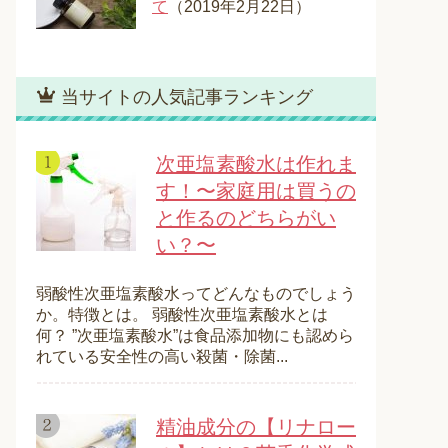
て
（2019年2月22日）
当サイトの人気記事ランキング
次亜塩素酸水は作れま
す！〜家庭用は買うの
と作るのどちらがい
い？〜
弱酸性次亜塩素酸水ってどんなものでしょう
か。特徴とは。 弱酸性次亜塩素酸水とは
何？ ”次亜塩素酸水”は食品添加物にも認めら
れている安全性の高い殺菌・除菌...
精油成分の【リナロー