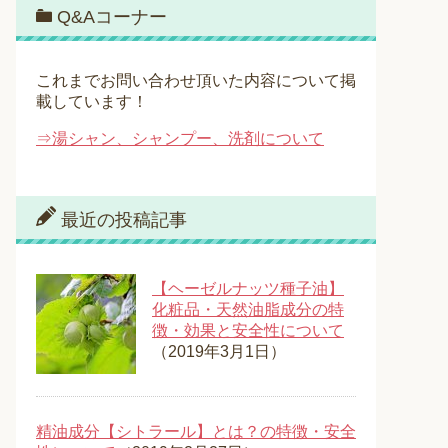
Q&Aコーナー
これまでお問い合わせ頂いた内容について掲
載しています！
⇒湯シャン、シャンプー、洗剤について
最近の投稿記事
【ヘーゼルナッツ種子油】
化粧品・天然油脂成分の特
徴・効果と安全性について
（2019年3月1日）
精油成分【シトラール】とは？の特徴・安全