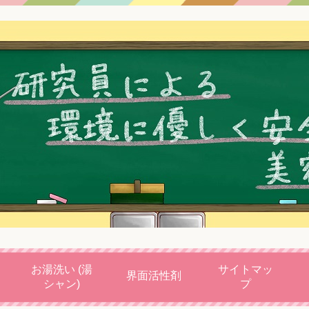
お湯洗い (湯
サイトマッ
界面活性剤
シャン)
プ