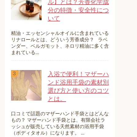
ル】とは？芳香化学成
分の特徴・安全性につ
いて
精油・エッセンシャルオイルに含まれている
リナロールとは、どういう芳香成分？ ラベ
ンダー、ベルガモット、ネロリ精油に多く含
まれている...
入浴で便利！マザーハ
ンド浴用手袋の素材別
選び方と使い方のコツ
とは。
口コミで話題のマザーハンド手袋とはどんな
もの？ マザーハンド手袋とは、有限会社ラ
ッシュが販売している天然素材の浴用手袋
（ボディタオル）になります。 ...