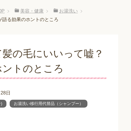
OP
美容・健康
お湯洗い
が語る効果のホントのところ
て髪の毛にいいって嘘？
ホントのところ
月28日
)
お湯洗い移行用代替品（シャンプー）