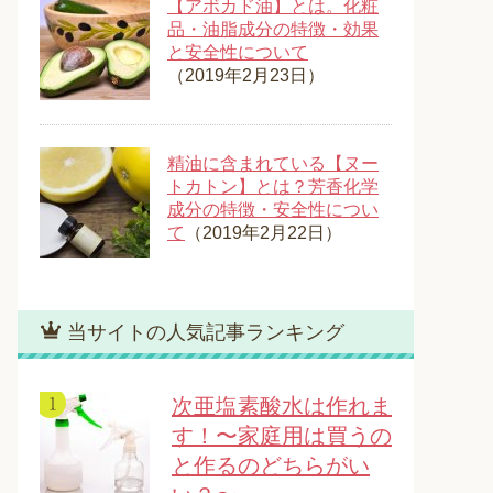
【アボカド油】とは。化粧
品・油脂成分の特徴・効果
と安全性について
（2019年2月23日）
精油に含まれている【ヌー
トカトン】とは？芳香化学
成分の特徴・安全性につい
て
（2019年2月22日）
当サイトの人気記事ランキング
次亜塩素酸水は作れま
す！〜家庭用は買うの
と作るのどちらがい