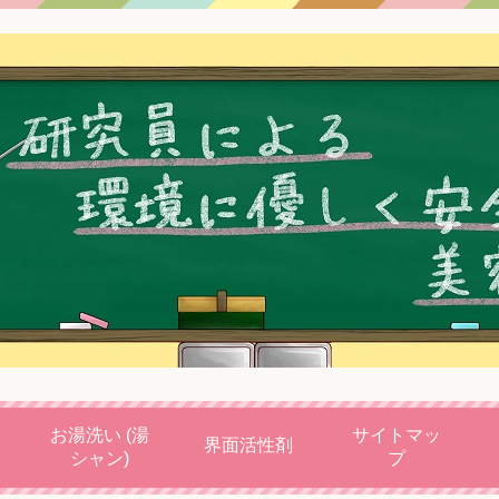
お湯洗い (湯
サイトマッ
界面活性剤
シャン)
プ