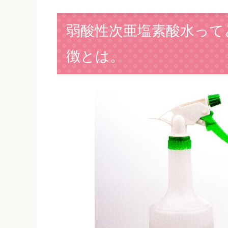
弱酸性次亜塩素酸水って
徴とは。