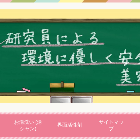
お湯洗い (湯
サイトマッ
界面活性剤
シャン)
プ