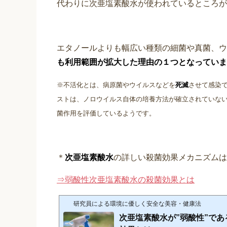
代わりに次亜塩素酸水が使われているところが
エタノールよりも幅広い種類の細菌や真菌、ウ
も利用範囲が拡大した理由の１つとなっていま
※不活化とは、病原菌やウイルスなどを
死滅
させて感染
ストは、ノロウイルス自体の培養方法が確立されていな
菌作用を評価しているようです。
＊
次亜塩素酸水
の詳しい殺菌効果メカニズムは
⇒弱酸性次亜塩素酸水の殺菌効果とは
研究員による環境に優しく安全な美容・健康法
次亜塩素酸水が”弱酸性”で