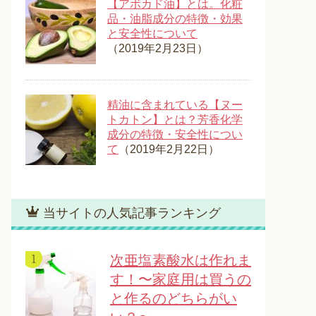
【アボカド油】とは。化粧
品・油脂成分の特徴・効果
と安全性について
（2019年2月23日）
精油に含まれている【ヌー
トカトン】とは？芳香化学
成分の特徴・安全性につい
て
（2019年2月22日）
当サイトの人気記事ランキング
次亜塩素酸水は作れま
す！〜家庭用は買うの
と作るのどちらがい