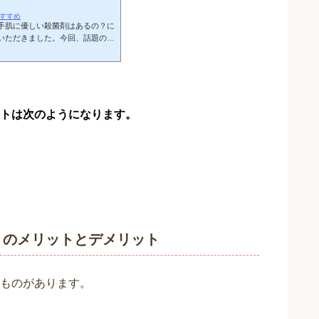
がおすすめ
手肌に優しい殺菌剤はあるの？に
いただきました。今回、話題の弱
。（”弱酸性”の代わりに”微酸
酸水は、言葉の通り、pHが酸性
うに次亜塩素酸水は、ｐHによっ
亜塩素酸の存在比（＊１）強酸性
素ガスが発生します。反対にアルカリ
トは次のようになります。
）のメリットとデメリット
ものがあります。