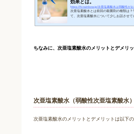
効果とは。
https://hi-rainbow.jp/次亜塩素酸水は弱酸性
次亜塩素酸水とは前回の殺菌剤の種類は？
て、次亜塩素酸水について少しお話させて
酸性次亜塩素酸水について取り上げてみます
性”とも記載されています）弱酸性次亜塩素
状態の次亜塩素酸水です。下記の図１のよ
て存在形態が変わります（*1）。図１.次
(pHが1〜３)の場合は、Cl2となり、塩
性（pHが８以降）になると...
ちなみに、次亜塩素酸水のメリットとデメリッ
次亜塩素酸水（弱酸性次亜塩素酸水
次亜塩素酸水のメリットとデメリットは以下の