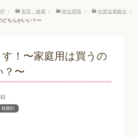
OP
美容・健康
衛生関係
次亜塩素酸水
のどちらがいい？〜
ます！〜家庭用は買うの
い？〜
8日
殺菌剤