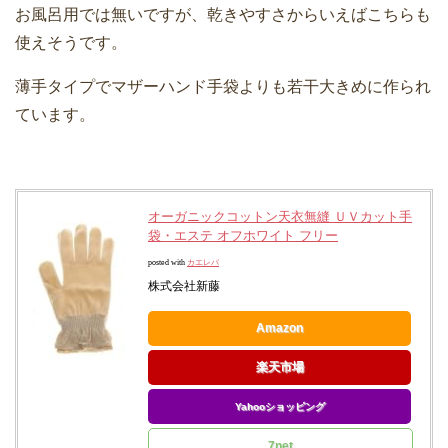
お風呂用では無いですが、乾きやすさからいえばこちらも
使えそうです。
薄手タイプでマザーハンド手袋よりも若干大きめに作られ
ています。
オーガニックコットン天衣無縫 ＵＶカット手
袋・エステ オフホワイト フリー
posted with
カエレバ
株式会社新藤
Amazon
楽天市場
Yahooショッピング
7net