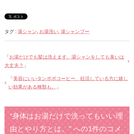
タグ :
湯シャン
,
お湯洗い
,
湯シャンプー
「
お湯だけでも髪は洗えます。湯シャンをしても臭いは
大丈夫？
」
「
美容にいいタンポポコーヒー。妊活している方に嬉し
い効果がある種類も。
」
“身体はお湯だけで洗ってもいい理
由とやり方とは。” への1件のコメ