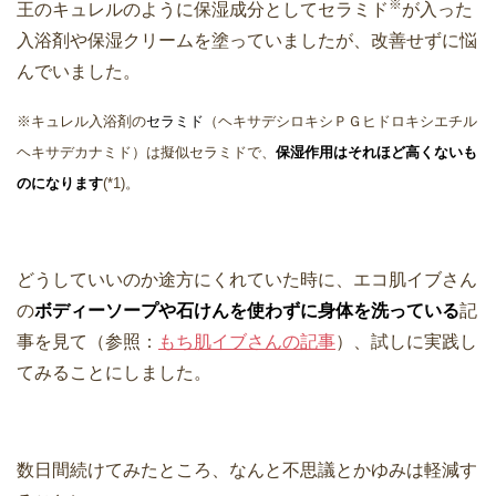
※
王のキュレルのように保湿成分としてセラミド
が入った
入浴剤や保湿クリームを塗っていましたが、改善せずに悩
んでいました。
※キュレル入浴剤の
セラミド
（ヘキサデシロキシＰＧヒドロキシエチル
ヘキサデカナミド）は擬似セラミドで、
保湿作用はそれほど高くないも
のになります
(*1)。
どうしていいのか途方にくれていた時に、エコ肌イブさん
の
ボディーソープや石けんを使わずに身体を洗っている
記
事を見て（参照：
もち肌イブさんの記事
）、試しに実践し
てみることにしました。
数日間続けてみたところ、なんと不思議とかゆみは軽減す