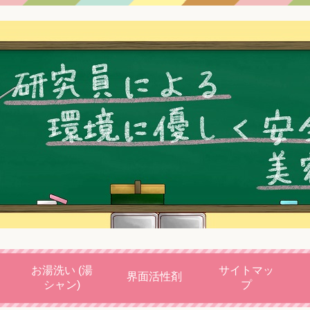
お湯洗い (湯
サイトマッ
界面活性剤
シャン)
プ