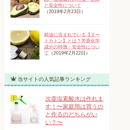
と安全性について
（2019年2月23日）
精油に含まれている【ヌー
トカトン】とは？芳香化学
成分の特徴・安全性につい
て
（2019年2月22日）
当サイトの人気記事ランキング
次亜塩素酸水は作れま
す！〜家庭用は買うの
と作るのどちらがい
い？〜