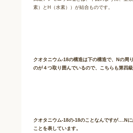
素）とH（水素））が結合ものです。
クオタニウム
-18
の構造は下の構造で、
N
の周
のが４つ取り囲んでいるので、こちらも第四級
クオタニウム
-18
の
-18
のことなんですが
….
N
ことを表しています。