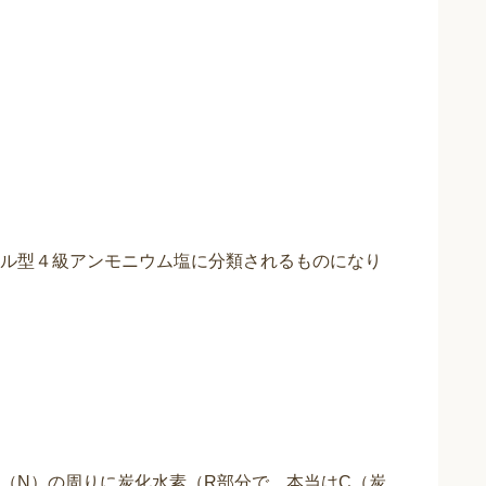
】
ル型４級アンモニウム塩に分類されるものになり
（N）の周りに炭化水素（R部分で、本当はC（炭