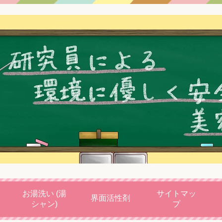
お湯洗い (湯
サイトマッ
界面活性剤
シャン)
プ