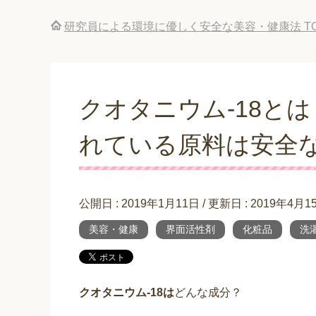
研究員による環境に優しく安全な美容・健康法
T
クオタニウム-18と
れている原料は安全
公開日 :
2019年1月11日
/ 更新日 :
2019年4月1
美容・健康
界面活性剤
化粧品
洗
クオタニウム
-18
は
どんな成分？