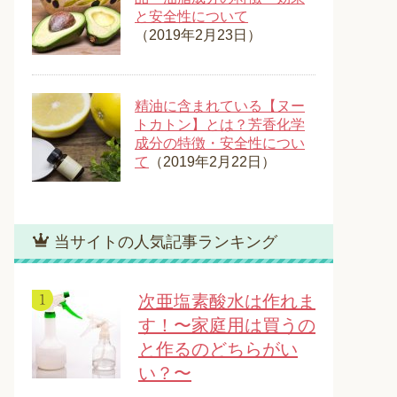
と安全性について
（2019年2月23日）
精油に含まれている【ヌー
トカトン】とは？芳香化学
成分の特徴・安全性につい
て
（2019年2月22日）
当サイトの人気記事ランキング
次亜塩素酸水は作れま
す！〜家庭用は買うの
と作るのどちらがい
い？〜