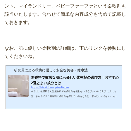
ント、マイランドリー、ベビーファーファという柔軟剤も
該当いたします。合わせて簡単な内容成分も含めて記載し
ておきます。
なお、肌に優しい柔軟剤の詳細は、下のリンクを参照にし
てくださいね。
研究員による環境に優しく安全な美容・健康法
無香料で敏感な肌にも優しい柔軟剤の選び方！おすすめ
2選とよい成分とは
https://hi-rainbow.jp/softener
本当は、敏感肌さんは無香料でも柔軟剤を使わないほうがいいのですが..こんにち
は。きららです☆無香料の柔軟剤を探しているあなたは、肌がかぶれやすい、もし
くは赤ちゃん用といったように敏感肌で無香料のものを探していますか？単に柔軟
剤のニガテだから無香料の柔軟剤を探していますか？それとも、どちらも当てはま
りますか？ 単純に柔軟剤の香料がニガテな場合や香料アレルギーの人であれば、香
料フリーの柔軟剤を選べばある程度改善できるかもしれませんが、肌の弱い人には
柔軟剤は本当は使わない方がいいです。それは、洗濯...