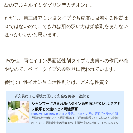
級のアルキルイミダゾリン型カチオン）。
ただし、第三級アミン塩タイプでも皮膚に吸着する性質は
０ではないので、できれば肌の弱い方は柔軟剤を使わない
ほうがいいかと思います。
その他、両性イオン界面活性剤タイプも皮膚への作用が穏
やなので、ベビータイプの柔軟剤に使われています。
参照：両性イオン界面活性剤とは、どんな性質？
研究員による環境に優しく安全な美容・健康法
シャンプーに含まれるベタイン系界面活性剤とは？アミ
ノ酸系との違いは？両性界面...
https://hi-rainbow.jp/アミノ酸系、ベタイン系の界面活性剤の性質
界面活性剤の種類について界面活性剤は、化学的な性質によって次のように分類さ
れています。界面活性剤の分類★イオン界面活性剤(水に溶かしてイオンになるもの)
イオン界面活性剤は、さらに３つに分かれます。・陰イオン界面活性剤⇒電離して
水に馴染みやすい部分（親水基）が陰イオンになるもの ・陽イオン界面活性剤⇒電