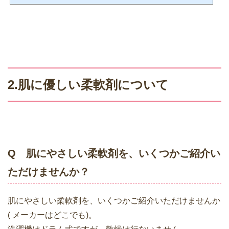
離して水に馴染みやすい部分（親水基）が陽イオンになるもの・両性イオン界面活
性剤⇒電離して水に馴染みやすい部分（親水基）が陰イオン、陽イオン両方持って
いるもの そして、★非イオン界面活性剤(水に溶かして...
2.肌に優しい柔軟剤について
Q 肌にやさしい柔軟剤を、いくつかご紹介い
ただけませんか？
肌にやさしい柔軟剤を、いくつかご紹介いただけませんか
( メーカーはどこでも)。