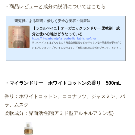
・商品レビューと成分の説明についてはこちら
研究員による環境に優しく安全な美容・健康法
【ラコルベイユ】オーガニックランドリー 柔軟剤 成
分と使い心地はどうなっている...
https://hi-rainbow.jp/la_corbeille_fabric_softner
ラコルベイユとはどんなもの？商品企画販売などを行っている井岡産業が手かげて
いるプロジェクトブランドになります。「女性のための女性のブランド」というコ
ンセプトで、商品の企画チームも女性だとか。ラ コルベイユ（La Corbeille）とは
そもそも、フランス語のかごや花かごという意味の単語。ホームページを見ると
「花かご」というだけあって、全体的に花をあしらったデザインとなっています。
出典：イラストはラコルベイユ ホームページよりブランドデザインはカンボジア
の女性が手がけていて、商品の売上金の一部がカンボジア...
・マイランドリー ホワイトコットンの香り 500mL
香り：ホワイトコットン、ココナッツ、ジャスミン、バ
ラ、ムスク
柔軟成分：界面活性剤(アミド型アルキルアミン塩)