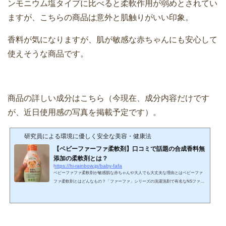
ンモニウム塩タイプに比べると柔軟作用が弱めとされてい
ますが、こちらの商品は意外と肌触りがいい印象。
香料が気になりますが、肌が敏感な赤ちゃんにも安心して
使えそうな商品です。
商品の詳しい成分はこちら（今現在、成分内容だけです
が、近日使用感の写真を掲載予定です）。
研究員による環境に優しく安全な美容・健康法
【ベビーファーファ柔軟剤】口コミで話題の合成香料無
添加の柔軟剤とは？
https://hi-rainbow.jp/baby-fafa
ベビーファファ柔軟剤が敏感肌な赤ちゃんや大人でも大丈夫な理由とはベビーファ
ファ柔軟剤とはどんなもの？「ファーファ」シリーズの洗濯洗剤で有名なNSファー
ファジャパンが製造・販売している肌が敏感な「ベビー用」の柔軟剤になります。
今回始めて知ったのですが、「ファーファ」って洗濯洗剤のブランド名だけではな
く、社名にまで使われているんですね。 この「ベビーファーファ柔軟剤」は、ファ
ーファ柔軟剤シリーズの中でも特に刺激が少ない柔軟成分を使い、防腐剤、合成香
料、シリコンが無配合なのが特徴。香料も控えめで...