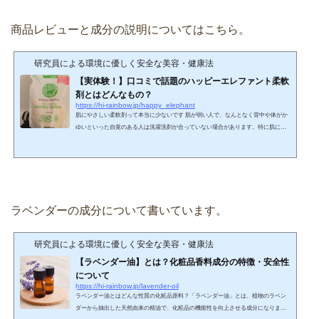
商品レビューと成分の説明についてはこちら。
研究員による環境に優しく安全な美容・健康法
【実体験！】口コミで話題のハッピーエレファント柔軟
剤とはどんなもの？
https://hi-rainbow.jp/happy_elephant
肌にやさしい柔軟剤って本当に少ないです 肌が弱い人で、なんとなく背中や体がか
ゆいといった自覚のある人は洗濯洗剤が合っていない場合があります。特に肌に対
して影響があるのは、「柔軟剤」。普通の汚れ落としで使う洗剤であれば、水で流
されるのに対して、柔軟剤は繊維に付着したままになるからです。市場に出回って
いる柔軟剤のほととんどは、「陽イオン（カチオン）界面活性剤」で、エステル型
ジアルキルアンモニウム塩などの四級アンモニウム塩が主成分でできています。陽
イオン界面活性剤の四級アンモニウム塩は皮膚への...
ラベンダーの成分について書いています。
研究員による環境に優しく安全な美容・健康法
【ラベンダー油】とは？化粧品香料成分の特徴・安全性
について
https://hi-rainbow.jp/lavender-oil
ラベンダー油とはどんな性質の化粧品原料？「ラベンダー油」とは、植物のラベン
ダーから抽出した天然由来の精油で、化粧品の機能性を向上させる成分になりま