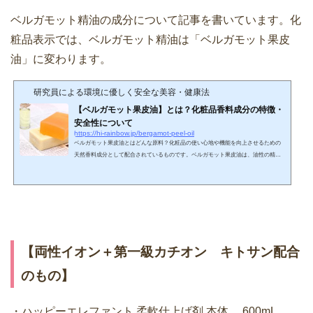
ベルガモット精油の成分について記事を書いています。化
粧品表示では、ベルガモット精油は「ベルガモット果皮
油」に変わります。
研究員による環境に優しく安全な美容・健康法
【ベルガモット果皮油】とは？化粧品香料成分の特徴・
安全性について
https://hi-rainbow.jp/bergamot-peel-oil
ベルガモット果皮油とはどんな原料？化粧品の使い心地や機能を向上させるための
天然香料成分として配合されているものです。ベルガモット果皮油は、油性の精油
成分で、アロマテラピーで使われているエッセンシャルオイルの「ベルガモット・
オイル」と同一な成分内容のものです。ベルガモット自体、あまりなじみがないで
すよね。それもそのはず、基本的には食料とはいうものの国内にいれば、どんな植
物かはわからないまでもフレーバー・ティーの「アールグレー」や「香水」などで
一度はベルガモットの香りを嗅いだことはあるはずです。...
【両性イオン＋第一級カチオン キトサン配合
のもの】
・ハッピーエレファント 柔軟仕上げ剤 本体 600mL