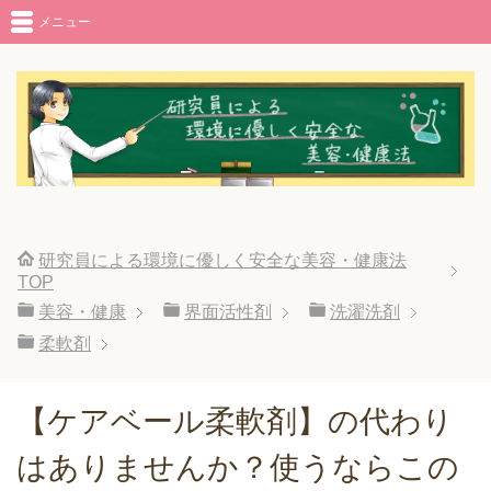
メニュー
研究員による環境に優しく安全な美容・健康法
TOP
美容・健康
界面活性剤
洗濯洗剤
柔軟剤
【ケアベール柔軟剤】の代わり
はありませんか？使うならこの