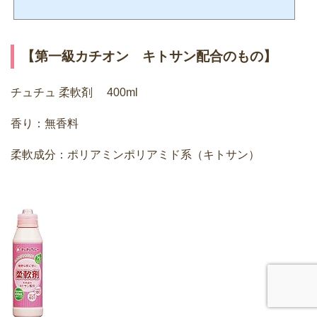
す。ラベンダーは国内でもあちこち育てられていますし、化粧品以外にも香料が入
った製品はたくさん出回っているので、どんな香りがするのか説明しなくても想像
できますよね。今回ご紹介する成分は、アロマテラピーで使われるエッセンシャル
オイル「ラベンダー・オイル」と同じ製法で抽出された原料になります。どういっ
た性質のある原料なのか見ていきましょう！ ★ 使用用...
【第一級カチオン キトサン配合のもの】
チュチュ 柔軟剤 400ml
香り：無香料
柔軟成分：ポリアミンポリアミド系（キトサン）