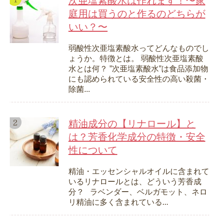
次亜塩素酸水は作れます！〜家
庭用は買うのと作るのどちらが
いい？〜
弱酸性次亜塩素酸水ってどんなものでし
ょうか。特徴とは。 弱酸性次亜塩素酸
水とは何？ ”次亜塩素酸水”は食品添加物
にも認められている安全性の高い殺菌・
除菌...
精油成分の【リナロール】と
は？芳香化学成分の特徴・安全
性について
精油・エッセンシャルオイルに含まれて
いるリナロールとは、どういう芳香成
分？ ラベンダー、ベルガモット、ネロ
リ精油に多く含まれている...