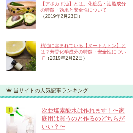
【アボカド油】とは。化粧品・油脂成分
の特徴・効果と安全性について
（2019年2月23日）
精油に含まれている【ヌートカトン】と
は？芳香化学成分の特徴・安全性につい
て
（2019年2月22日）
当サイトの人気記事ランキング
次亜塩素酸水は作れます！〜家
庭用は買うのと作るのどちらが
いい？〜