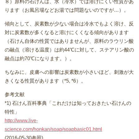
８）原料の石けんは、水（冷水）では溶けにくい性質があ
ります（お風呂場などお湯では問題ないのですが…）。
傾向として、炭素数が少ない場合は冷水でもよく溶け、反
対に炭素数が多くなると溶けにくくなる傾向があります
（石けん自体の性質ではありませんが、原料のラウリン酸
の融点（溶ける温度）は約44℃に対して、ステアリン酸の
融点は約70℃になります。）。
ちなみに、皮膚への影響は炭素数が小さいほど、刺激が大
きくなる性質があります（*5, *6）。
参考文献
*1) 石けん百科事典「これだけは知っておきたい石けんの
特性」
http://www.live-
science.com/honkan/soap/soapbasic01.html
(2016-05-30参照)