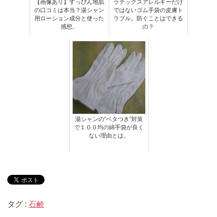
【画像あり】すっぴん地肌
ラテックスアレルギーだけ
の口コミは本当？湯シャン
ではないゴム手袋の皮膚ト
用ローション成分と使った
ラブル。防ぐことはできる
感想。
の？
湯シャンの”ベタつき”対策
で１００均の綿手袋が良く
ない理由とは。
タグ :
石鹸