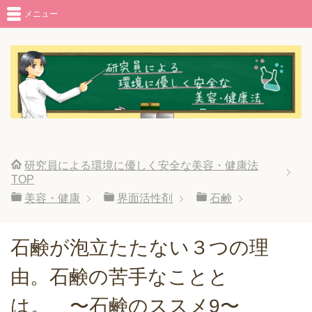
メニュー
研究員による環境に優しく安全な美容・健康法
TOP
美容・健康
界面活性剤
石鹸
石鹸が泡立たたない３つの理
由。石鹸の苦手なことと
は。 〜石鹸のススメ9〜