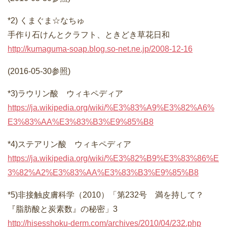
*2) くまぐま☆なちゅ
手作り石けんとクラフト、ときどき草花日和
http://kumaguma-soap.blog.so-net.ne.jp/2008-12-16
(2016-05-30参照)
*3)ラウリン酸 ウィキペディア
https://ja.wikipedia.org/wiki/%E3%83%A9%E3%82%A6%
E3%83%AA%E3%83%B3%E9%85%B8
*4)ステアリン酸 ウィキペディア
https://ja.wikipedia.org/wiki/%E3%82%B9%E3%83%86%E
3%82%A2%E3%83%AA%E3%83%B3%E9%85%B8
*5)非接触皮膚科学（2010）「第232号 満を持して？
『脂肪酸と炭素数』の秘密」3
http://hisesshoku-derm.com/archives/2010/04/232.php