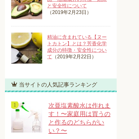
と安全性について
（2019年2月23日）
精油に含まれている【ヌー
トカトン】とは？芳香化学
成分の特徴・安全性につい
て
（2019年2月22日）
当サイトの人気記事ランキング
次亜塩素酸水は作れま
す！〜家庭用は買うの
と作るのどちらがい
い？〜