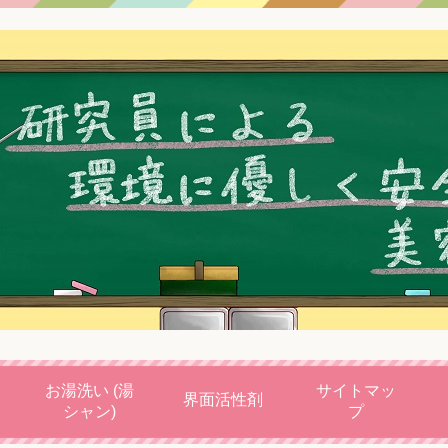
お湯洗い (湯
サイトマッ
界面活性剤
シャン)
プ