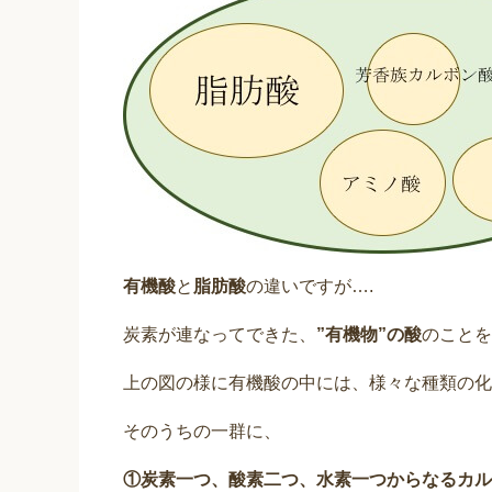
有機酸
と
脂肪酸
の違いですが….
炭素が連なってできた、
”有機物”の酸
のことを
上の図の様に有機酸の中には、様々な種類の化
そのうちの一群に、
①炭素一つ、酸素二つ、水素一つからなるカルボキ