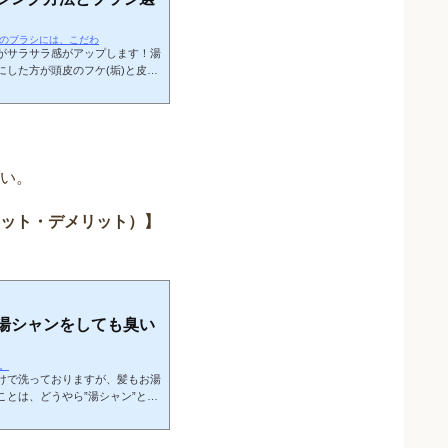
ッシングのブラシには、こだわ
がサラサラ感がアップします！湯
した方が頭皮のフケ(垢)と皮脂
サラサラになります。さらに、頭
頭皮の脂が酸化してかゆみを引き
るので、結果としてかゆみ予防に
皮膚の炎症の原因となる一次刺激
ブラッシングをやったほうがメリ
い。
ット・デメリット）】
湯シャンをしても臭い
す。
けで洗っておりますが、髪もお湯
とは、どうやら”湯シャン”とい
ては、前回の記事で紹介しており
ないのですが、湯シャンには道具
シ。できれば猪毛）・ 綿手袋・