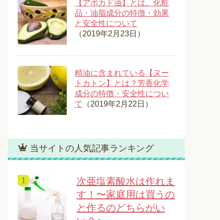
【アボカド油】とは。化粧
品・油脂成分の特徴・効果
と安全性について
（2019年2月23日）
精油に含まれている【ヌー
トカトン】とは？芳香化学
成分の特徴・安全性につい
て
（2019年2月22日）
当サイトの人気記事ランキング
次亜塩素酸水は作れま
す！〜家庭用は買うの
と作るのどちらがい