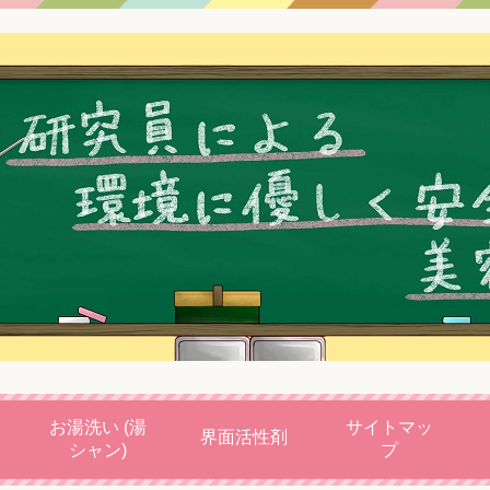
お湯洗い (湯
サイトマッ
界面活性剤
シャン)
プ