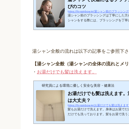
びのコツ
https://hi-rainbow.jp/湯シャン前のブラ
湯シャン前のブラッシングは丁寧にした方
シャンをする際には、ブラッシングを丁寧に
が取れて頭皮がさっぱりし、髪の毛がより
皮のフケや皮脂が取れやすくなることは、
起こす”過酸化脂質”を減らすことにつなが
もなります。また、髪の毛に付着している
性物質も同時に落としやすくさせるので、
ットが大きいです。ブ...
湯シャン全般の流れは以下の記事をご参照下さ
【湯シャン全般（湯シャンの全体の流れとメリ
・
お湯だけでも髪は洗えます。
研究員による環境に優しく安全な美容・健康法
お湯だけでも髪は洗えます。
は大丈夫？
https://hi-rainbow.jp/お湯だけでも髪は洗えま
髪もお湯だけで洗えます。身体はお湯でだ
だけでも洗っております。髪をお湯で洗うこ
うみたいですね。（身体のお湯洗いについ
ます。）身体の時にはとくに必要なものは
が必要です。道具・ ブラシ（獣毛ブラ