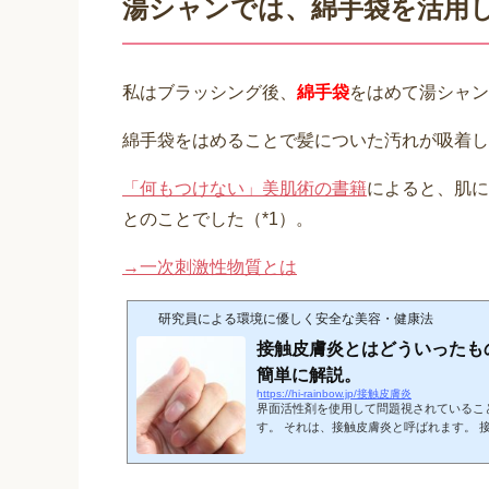
湯シャンでは、綿手袋を活用
私はブラッシング後、
綿手袋
をはめて湯シャン
綿手袋をはめることで髪についた汚れが吸着し
「何もつけない」美肌術の書籍
によると、肌に
とのことでした（*1）。
→一次刺激性物質とは
研究員による環境に優しく安全な美容・健康法
接触皮膚炎とはどういったも
簡単に解説。
https://hi-rainbow.jp/接触皮膚炎
界面活性剤を使用して問題視されているこ
す。 それは、接触皮膚炎と呼ばれます。 
と「刺激性」によるものに分けられていま
は、「刺激性」になり、刺激性接触皮膚炎
皮膚炎は、一次接触皮膚炎とも呼ばれてい