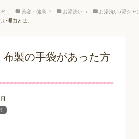
OP
美容・健康
お湯洗い
お湯洗い (湯シャ
よい理由とは。
、布製の手袋があった方
。
2日
)