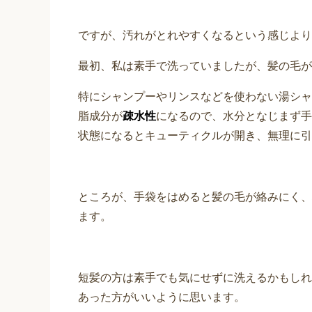
は、一次刺激性物質ともいいます。 皮膚
わない非接触皮膚科学のサイトでは、それ
物質...
ですが、汚れがとれやすくなるという感じより
最初、私は素手で洗っていましたが、髪の毛が
特にシャンプーやリンスなどを使わない湯シャ
脂成分が
疎水性
になるので、水分となじまず手
状態になるとキューティクルが開き、無理に引
ところが、手袋をはめると髪の毛が絡みにく、
ます。
短髪の方は素手でも気にせずに洗えるかもしれ
あった方がいいように思います。