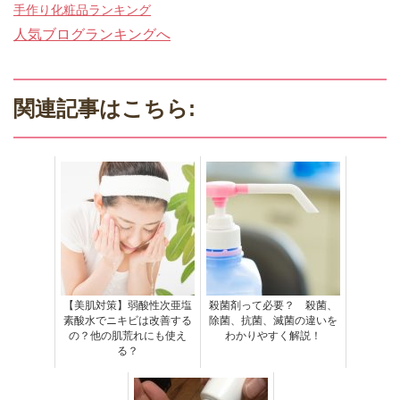
手作り化粧品ランキング
人気ブログランキングへ
関連記事はこちら:
【美肌対策】弱酸性次亜塩
殺菌剤って必要？ 殺菌、
素酸水でニキビは改善する
除菌、抗菌、滅菌の違いを
の？他の肌荒れにも使え
わかりやすく解説！
る？