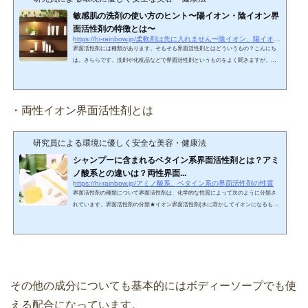
敏感肌の洗剤の使い方のヒント〜陽イオン・陰イオン界
面活性剤の特徴とは〜
https://hi-rainbow.jp/柔軟剤は先に入れません〜陰イオン、陽イオン界
界面活性剤には種類があります。そもそも界面活性剤とはどういうもの？こんにち
は。きららです。洗剤や化粧品などで界面活性剤というものをよく聞きますが、洗
剤やシャンプーで使われているものといったイメージがあっても具体的にどんなも
のなのか分かりにくいですよね。界面活性剤にはいくつか種類がありますが、その
前に界面活性剤とはどんなものなのかざっくり説明していきます。 界面活性剤は、
その名の通り界面を活性化（変化）させる化学成分の総称になります。そして、水
・両性イオン界面活性剤とは
になじみやすい部分（親水基）と油になじみやすい...
研究員による環境に優しく安全な美容・健康法
シャンプーに含まれるベタイン系界面活性剤とは？アミ
ノ酸系との違いは？両性界面...
https://hi-rainbow.jp/アミノ酸系、ベタイン系の界面活性剤の性質
界面活性剤の種類について界面活性剤は、化学的な性質によって次のように分類さ
れています。界面活性剤の分類★イオン界面活性剤(水に溶かしてイオンになるもの)
イオン界面活性剤は、さらに３つに分かれます。・陰イオン界面活性剤⇒電離して
水に馴染みやすい部分（親水基）が陰イオンになるもの ・陽イオン界面活性剤⇒電
離して水に馴染みやすい部分（親水基）が陽イオンになるもの・両性イオン界面活
性剤⇒電離して水に馴染みやすい部分（親水基）が陰イオン、陽イオン両方持って
いるもの そして、★非イオン界面活性剤(水に溶かして...
その他の成分についても基本的にはボディーソープでも使
える配合になっています。