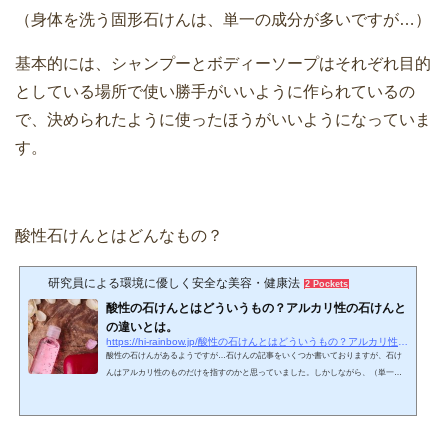
（身体を洗う固形石けんは、単一の成分が多いですが…）
基本的には、シャンプーとボディーソープはそれぞれ目的
としている場所で使い勝手がいいように作られているの
で、決められたように使ったほうがいいようになっていま
す。
酸性石けんとはどんなもの？
研究員による環境に優しく安全な美容・健康法
2 Pockets
酸性の石けんとはどういうもの？アルカリ性の石けんと
の違いとは。
https://hi-rainbow.jp/酸性の石けんとはどういうもの？アルカリ性の石
酸性の石けんがあるようですが…石けんの記事をいくつか書いておりますが、石け
んはアルカリ性のものだけを指すのかと思っていました。しかしながら、（単一の
原料において）”酸性の石けん”があるということがシャンプーの成分を調査している
時に判明…あらあら。気づきませんでした..※ちなみに、”石けん”という単語の表記
ですが...JIS では界面活性剤、製品両方の意味 で「石けん」が使われていて、出版関
係では、かなと漢字の混合をさけるために「石鹸」が多く、化学系の専門分野にお