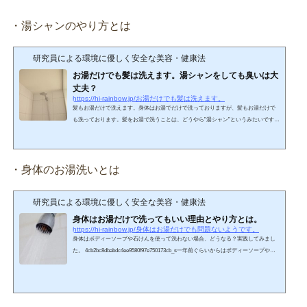
・湯シャンのやり方とは
研究員による環境に優しく安全な美容・健康法
お湯だけでも髪は洗えます。湯シャンをしても臭いは大
丈夫？
https://hi-rainbow.jp/お湯だけでも髪は洗えます。
髪もお湯だけで洗えます。身体はお湯でだけで洗っておりますが、髪もお湯だけで
も洗っております。髪をお湯で洗うことは、どうやら”湯シャン”というみたいです
ね。（身体のお湯洗いについては、前回の記事で紹介しております。）身体の時に
はとくに必要なものはないのですが、湯シャンには道具が必要です。道具・ ブラ
シ（獣毛ブラシ。できれば猪毛）・ 綿手袋・ ドライヤー湯シャンってどうやる
の？”皮膚科学に基づく本当に正しいスキンケア法「何もつけない」美肌術”に記載さ
・身体のお湯洗いとは
れているやり方をもとに、私がやっている方法をご紹介...
研究員による環境に優しく安全な美容・健康法
身体はお湯だけで洗ってもいい理由とやり方とは。
https://hi-rainbow.jp/身体はお湯だけでも問題ないようです。
身体はボディーソープや石けんを使って洗わない場合、どうなる？実践してみまし
た。 4cb2bc8dbabdc4ee9580f97e750173cb_s一年前ぐらいからはボディーソープや石
けんなどの洗浄剤を使わずに洗っています。→追記：お湯だけ洗いはその後も継続
してやっていて、2018年の時点で3年間実践しています！ちなみに、このお湯洗いの
ことを、2015年ぐらいからタモリ式入浴法とも言われているようです。 私自身、お
湯洗い以前は、ボディーソープを使っていました。その当時の冬、足全体、特にす