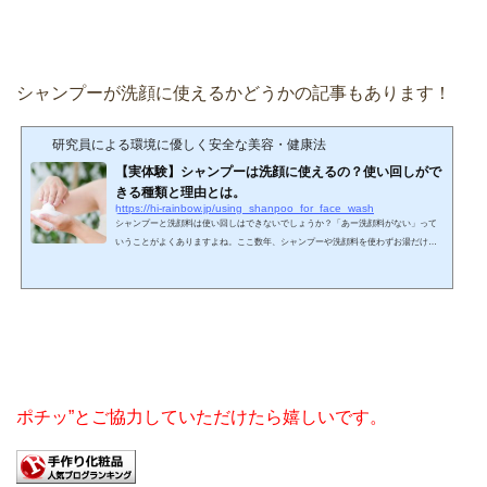
いて、界面活性剤成分を「セッケン」、製品について...
シャンプーが洗顔に使えるかどうかの記事もあります！
研究員による環境に優しく安全な美容・健康法
【実体験】シャンプーは洗顔に使えるの？使い回しがで
きる種類と理由とは。
https://hi-rainbow.jp/using_shanpoo_for_face_wash
シャンプーと洗顔料は使い回しはできないでしょうか？「あー洗顔料がない」って
いうことがよくありますよね。ここ数年、シャンプーや洗顔料を使わずお湯だけで
洗顔していますが、毎日きっちりお化粧をしていたときは洗顔料は欠かせませんで
した。私自身、結構忘れっぽくて、洗顔料がないということも時々ありました。そ
ういうときには、石鹸ベース（カリ石けん）のボディーソープを洗顔料で使ってい
ました。石けんベースなんでちょっとツッパリ感はありましたけどね。今でも
時々、ミネラルファンデーション（粉白粉）を使っているとき...
ポチッ”とご協力していただけたら嬉しいです。