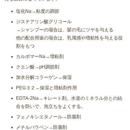
塩化Na→粘度の調節
ジステアリン酸グリコール
→シャンプーの場合は、髪の毛にツヤを与える
他の配合用途の場合は、乳濁感や増粘性を与える役
割をもつ
カルボマーNa→増粘剤
クエン酸→pH調節剤
加水分解コラーゲン→保湿
PEG３２→保湿と増粘剤作用
EDTA-2Na→キレート剤。水道のミネラル分との結
合を防いで、泡立ちをよくする。
フェノキシエタノール→防腐剤
メチルパラベン→防腐剤