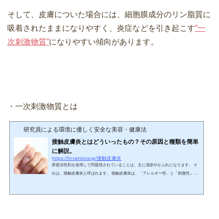
そして、皮膚についた場合には、細胞膜成分のリン脂質に
吸着されたままになりやすく、炎症などを引き起こす
”一
次刺激物質”
になりやすい傾向があります。
・一次刺激物質とは
研究員による環境に優しく安全な美容・健康法
接触皮膚炎とはどういったもの？その原因と種類を簡単
に解説。
https://hi-rainbow.jp/接触皮膚炎
界面活性剤を使用して問題視されていることは、主に湿疹やかぶれになります。 そ
れは、接触皮膚炎と呼ばれます。 接触皮膚炎は、「アレルギー性」と「刺激性」に
よるものに分けられています。 界面活性剤による皮膚炎は、「刺激性」になり、刺
激性接触皮膚炎と呼ばれています。ちなみに接触皮膚炎は、一次接触皮膚炎とも呼
ばれているようです。反応に関与する物質は、一次刺激性物質ともいいます。 皮膚
に影響のあるものをできるだけ使わない非接触皮膚科学のサイトでは、それぞれ一
次接触皮膚炎、一次刺激性物質...