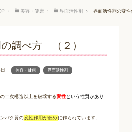
OP
美容・健康
界面活性剤
界面活性剤の変性
用の調べ方 （２）
8日
美容・健康
界面活性剤
の二次構造以上を破壊する
変性
という性質があり
ンパク質の
変性作用が低め
に作られています。