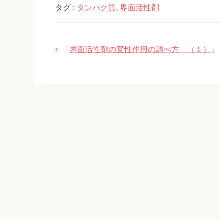
タグ :
タンパク質
,
界面活性剤
「
界面活性剤の変性作用の調べ方 （１）
」