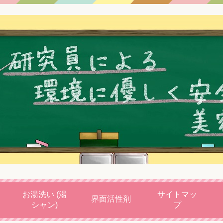
お湯洗い (湯
サイトマッ
界面活性剤
シャン)
プ