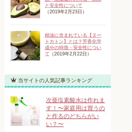
と安全性について
（2019年2月23日）
精油に含まれている【ヌー
トカトン】とは？芳香化学
成分の特徴・安全性につい
て
（2019年2月22日）
当サイトの人気記事ランキング
次亜塩素酸水は作れま
す！〜家庭用は買うの
と作るのどちらがい
い？〜