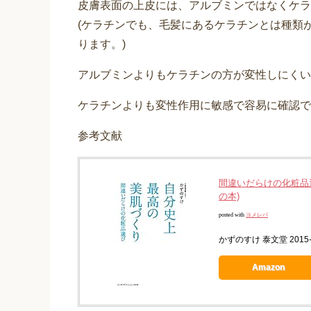
皮膚表面の上皮には、アルブミンではなくケラ
(ケラチンでも、毛髪にあるケラチンとは種類
ります。)
アルブミンよりもケラチンの方が変性しにくい
ケラチンよりも変性作用に敏感で容易に確認で
参考文献
間違いだらけの化粧品
の本)
posted with
ヨメレバ
かずのすけ 泰文堂 2015-0
Amazon