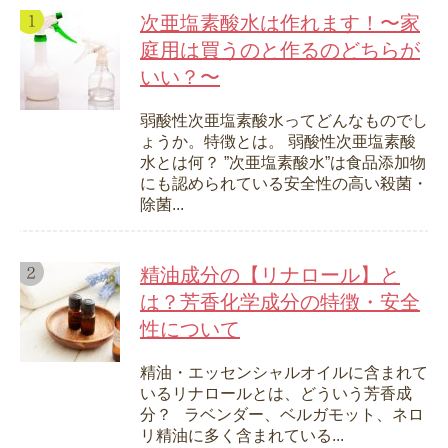
次亜塩素酸水は作れます！〜家
庭用は買うのと作るのどちらが
いい？〜
弱酸性次亜塩素酸水ってどんなものでし
ょうか。特徴とは。 弱酸性次亜塩素酸
水とは何？ ”次亜塩素酸水”は食品添加物
にも認められている安全性の高い殺菌・
除菌...
精油成分の【リナロール】と
は？芳香化学成分の特徴・安全
性について
精油・エッセンシャルオイルに含まれて
いるリナロールとは、どういう芳香成
分？ ラベンダー、ベルガモット、ネロ
リ精油に多く含まれている...